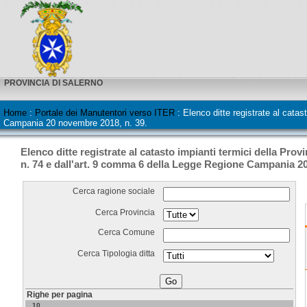
PROVINCIA DI SALERNO
Home
:
Portale dei Manutentori verso ITER
:
Elenco ditte registrate al catas
Campania 20 novembre 2018, n. 39.
Elenco ditte registrate al catasto impianti termici della Prov
n. 74 e dall'art. 9 comma 6 della Legge Regione Campania 2
Cerca ragione sociale
Cerca Provincia
Cerca Comune
Cerca Tipologia ditta
Righe per pagina
10