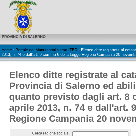
PROVINCIA DI SALERNO
Home
:
Portale dei Manutentori verso ITER
:
Elenco ditte registrate al catas
2013, n. 74 e dall'art. 9 comma 6 della Legge Regione Campania 20 novembr
Elenco ditte registrate al ca
Provincia di Salerno ed abili
quanto previsto dagli art. 8
aprile 2013, n. 74 e dall'art
Regione Campania 20 novemb
Cerca ragione sociale