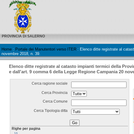
PROVINCIA DI SALERNO
Home
:
Portale dei Manutentori verso ITER
:
Elenco ditte registrate al cata
novembre 2018, n. 39.
Elenco ditte registrate al catasto impianti termici della Prov
e dall'art. 9 comma 6 della Legge Regione Campania 20 nove
Cerca ragione sociale
Cerca Provincia
Cerca Comune
Cerca Tipologia ditta
Righe per pagina
10