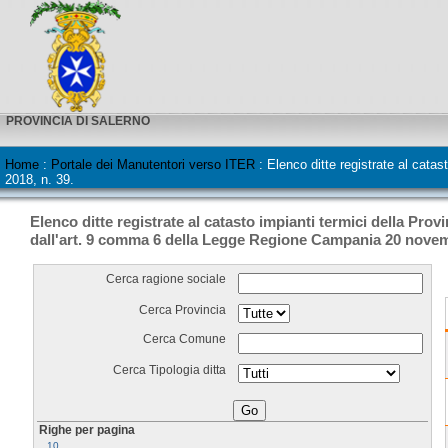
PROVINCIA DI SALERNO
Home
:
Portale dei Manutentori verso ITER
:
Elenco ditte registrate al cata
2018, n. 39.
Elenco ditte registrate al catasto impianti termici della Provi
dall'art. 9 comma 6 della Legge Regione Campania 20 novemb
Cerca ragione sociale
Cerca Provincia
Cerca Comune
Cerca Tipologia ditta
Righe per pagina
10