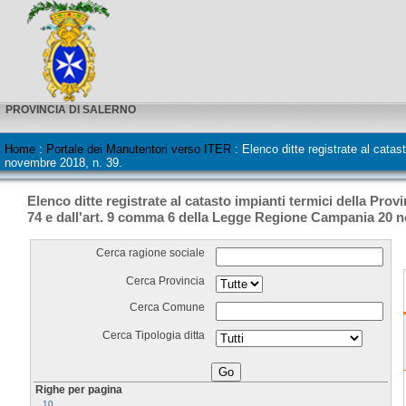
PROVINCIA DI SALERNO
Home
:
Portale dei Manutentori verso ITER
:
Elenco ditte registrate al cata
novembre 2018, n. 39.
Elenco ditte registrate al catasto impianti termici della Prov
74 e dall'art. 9 comma 6 della Legge Regione Campania 20 n
Cerca ragione sociale
Cerca Provincia
Cerca Comune
Cerca Tipologia ditta
Righe per pagina
10