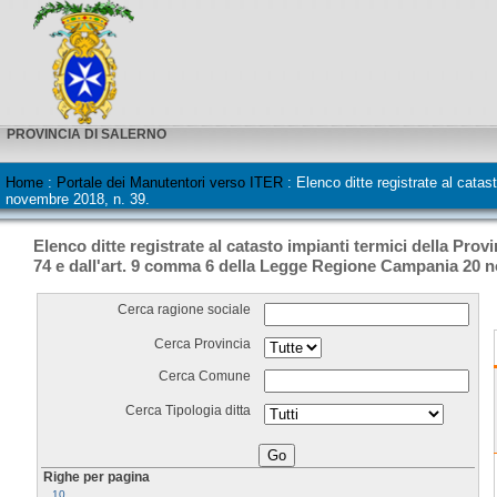
PROVINCIA DI SALERNO
Home
:
Portale dei Manutentori verso ITER
:
Elenco ditte registrate al cata
novembre 2018, n. 39.
Elenco ditte registrate al catasto impianti termici della Prov
74 e dall'art. 9 comma 6 della Legge Regione Campania 20 n
Cerca ragione sociale
Cerca Provincia
Cerca Comune
Cerca Tipologia ditta
Righe per pagina
10