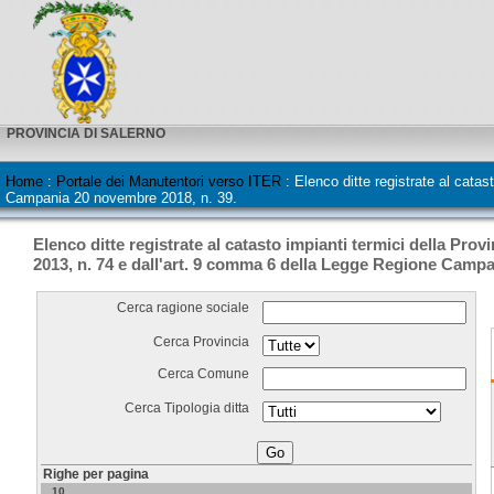
PROVINCIA DI SALERNO
Home
:
Portale dei Manutentori verso ITER
:
Elenco ditte registrate al catas
Campania 20 novembre 2018, n. 39.
Elenco ditte registrate al catasto impianti termici della Prov
2013, n. 74 e dall'art. 9 comma 6 della Legge Regione Campa
Cerca ragione sociale
Cerca Provincia
Cerca Comune
Cerca Tipologia ditta
Righe per pagina
10