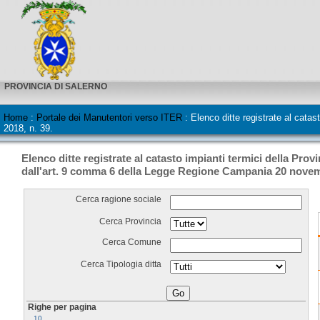
PROVINCIA DI SALERNO
Home
:
Portale dei Manutentori verso ITER
:
Elenco ditte registrate al cata
2018, n. 39.
Elenco ditte registrate al catasto impianti termici della Provi
dall'art. 9 comma 6 della Legge Regione Campania 20 novemb
Cerca ragione sociale
Cerca Provincia
Cerca Comune
Cerca Tipologia ditta
Righe per pagina
10