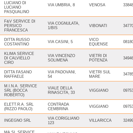
LUCIANO DI
VIA UMBRIA, 8
VENOSA
3384
LUCIANO
PASQUALINO
F&V SERVICE DI
VIA COGNULATA,
PERSICO
VIBONATI
3477
1/BIS
FRANCESCA
DITTA RUSSO
VICO
VIA CASINI, 5
0818
COSTANTINO
EQUENSE
KLIMA SERVICE
VIA VINCENZO
VIETRI DI
DI CALVIELLO
3494
SOLIMENA
POTENZA
CIRO
DITTA FASANO
VIA PADOVANI,
VIETRI SUL
3478
RAFFAELE
54
MARE
M.I.N.A. SERVICE
VIALE DELLA
SRL (BOCCA
VIGGIANO
0975
RINASCITA, 33
ROBERTO)
ELETT.R.A. SRL
CONTRADA
VIGGIANO
0975
(RIZZO PAOLO)
CEMBRINA
VIA CORIGLIANO
INGEGNO SRL
VILLARICCA
3249
123
MA.SI. SERVICE