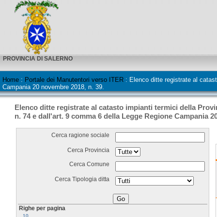
PROVINCIA DI SALERNO
Home
:
Portale dei Manutentori verso ITER
:
Elenco ditte registrate al catas
Campania 20 novembre 2018, n. 39.
Elenco ditte registrate al catasto impianti termici della Prov
n. 74 e dall'art. 9 comma 6 della Legge Regione Campania 2
Cerca ragione sociale
Cerca Provincia
Cerca Comune
Cerca Tipologia ditta
Righe per pagina
10