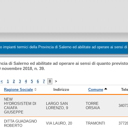
to impianti termici della Provincia di Salerno ed abilitate ad operare ai sensi
incia di Salerno ed abilitate ad operare ai sensi di quanto previsto
0 novembre 2018, n. 39.
<
1
2
3
4
5
6
7
8
>
Ragione Sociale
Indirizzo
Comune
Tel
NEW
HYDROSISTEM DI
LARGO SAN
TORRE
3407
CAIAFA
LORENZO, 9
ORSAIA
GIUSEPPE
DITTA GUADAGNO
VIA LAURO, 20
TRAMONTI
3772
ROBERTO