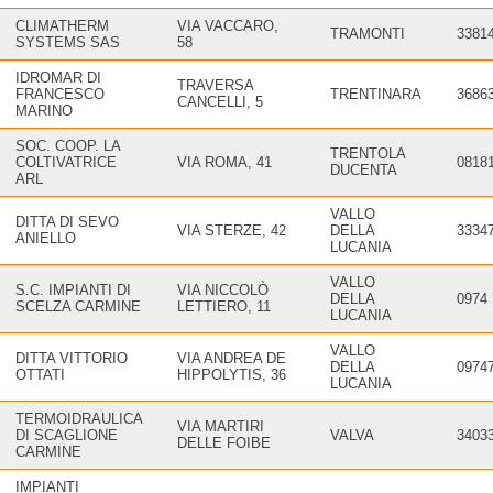
CLIMATHERM
VIA VACCARO,
TRAMONTI
3381
SYSTEMS SAS
58
IDROMAR DI
TRAVERSA
FRANCESCO
TRENTINARA
3686
CANCELLI, 5
MARINO
SOC. COOP. LA
TRENTOLA
COLTIVATRICE
VIA ROMA, 41
0818
DUCENTA
ARL
VALLO
DITTA DI SEVO
VIA STERZE, 42
DELLA
3334
ANIELLO
LUCANIA
VALLO
S.C. IMPIANTI DI
VIA NICCOLÒ
DELLA
0974
SCELZA CARMINE
LETTIERO, 11
LUCANIA
VALLO
DITTA VITTORIO
VIA ANDREA DE
DELLA
0974
OTTATI
HIPPOLYTIS, 36
LUCANIA
TERMOIDRAULICA
VIA MARTIRI
DI SCAGLIONE
VALVA
3403
DELLE FOIBE
CARMINE
IMPIANTI