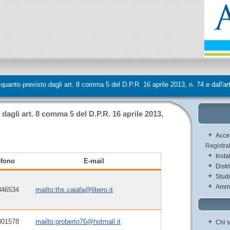
 di quanto previsto dagli art. 8 comma 5 del D.P.R. 16 aprile 2013, n. 74 e dall
 dagli art. 8 comma 5 del D.P.R. 16 aprile 2013,
Acced
Registra
Insta
efono
E-mail
Distr
Stud
Ammi
346534
mailto:ths.caiafa@libero.it
801578
mailto:groberto76@hotmail.it
Chi 