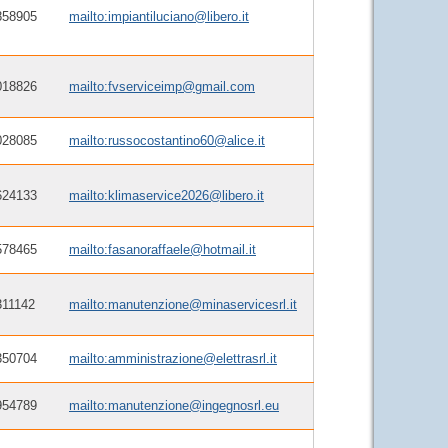
858905
mailto:impiantiluciano@libero.it
018826
mailto:fvserviceimp@gmail.com
028085
mailto:russocostantino60@alice.it
624133
mailto:klimaservice2026@libero.it
578465
mailto:fasanoraffaele@hotmail.it
311142
mailto:manutenzione@minaservicesrl.it
350704
mailto:amministrazione@elettrasrl.it
954789
mailto:manutenzione@ingegnosrl.eu