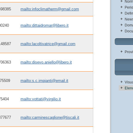
Norm
Perio
498385
mailto:infoclimatherm@gmail.com
Defin
New
30240
mailto:dittaidromar@libero.it
Doma
Docu
148587
mailto:lacoltivatrice@gmail.com
Provi
706363
mailto:disevo.aniello@libero.it
 75509
mailto:s.c.impianti@email.it
Visua
Elenc
75404
mailto:vottati@virgilio.it
377677
mailto:carminescaglione@tiscali.it