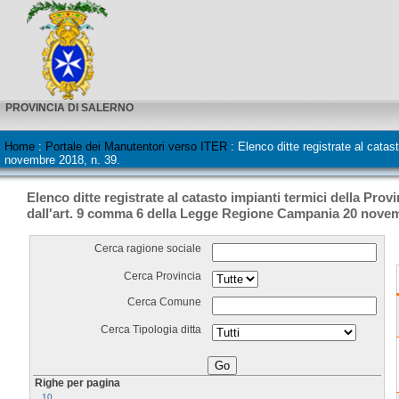
PROVINCIA DI SALERNO
Home
:
Portale dei Manutentori verso ITER
:
Elenco ditte registrate al cata
novembre 2018, n. 39.
Elenco ditte registrate al catasto impianti termici della Provi
dall'art. 9 comma 6 della Legge Regione Campania 20 novemb
Cerca ragione sociale
Cerca Provincia
Cerca Comune
Cerca Tipologia ditta
Righe per pagina
10