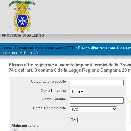
PROVINCIA DI SALERNO
Home
:
Portale dei Manutentori verso ITER
:
Elenco ditte registrate al cata
novembre 2018, n. 39.
Elenco ditte registrate al catasto impianti termici della Prov
74 e dall'art. 9 comma 6 della Legge Regione Campania 20 n
Cerca ragione sociale
Cerca Provincia
Cerca Comune
Cerca Tipologia ditta
Righe per pagina
10