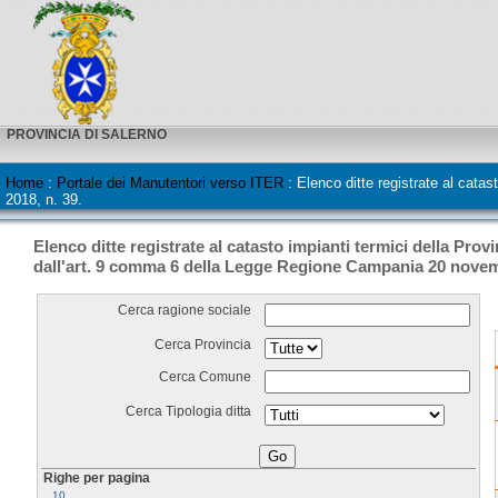
PROVINCIA DI SALERNO
Home
:
Portale dei Manutentori verso ITER
:
Elenco ditte registrate al cata
2018, n. 39.
Elenco ditte registrate al catasto impianti termici della Provi
dall'art. 9 comma 6 della Legge Regione Campania 20 novemb
Cerca ragione sociale
Cerca Provincia
Cerca Comune
Cerca Tipologia ditta
Righe per pagina
10